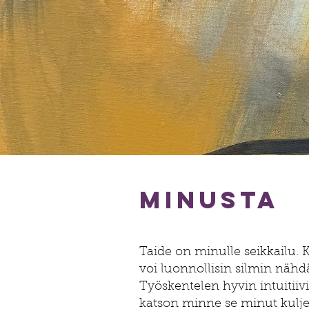
minusta
Taide on minulle seikkailu
voi luonnollisin silmin nähdä
Työskentelen hyvin intuitiiv
katson minne se minut kulje