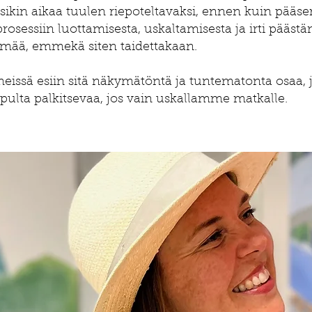
sikin aikaa tuulen riepoteltavaksi, ennen kuin pääsen
osessiin luottamisesta, uskaltamisesta ja irti päästä
ämää, emmekä siten taidettakaan.
 meissä esiin sitä näkymätöntä ja tuntematonta osaa,
pulta palkitsevaa, jos vain uskallamme matkalle.