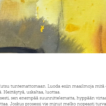
. Kutsu tuntemattomaan. Luoda esiin maailmoja mit
. Heittäytyä, uskaltaa, luottaa.
isesti, sen enempää suunnittelematta, hyppään virta
ttaa. Joskus prosessi vie minut melko nopeasti turv