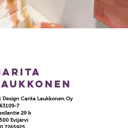
Carita
Laukkonen
t Design Carita Laukkonen Oy
63109-7
ssilantie 29 b
500 Evijärvi
0 7265925