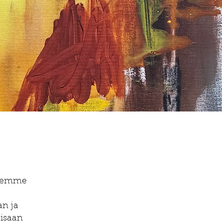
ä emme
an ja
aisaan