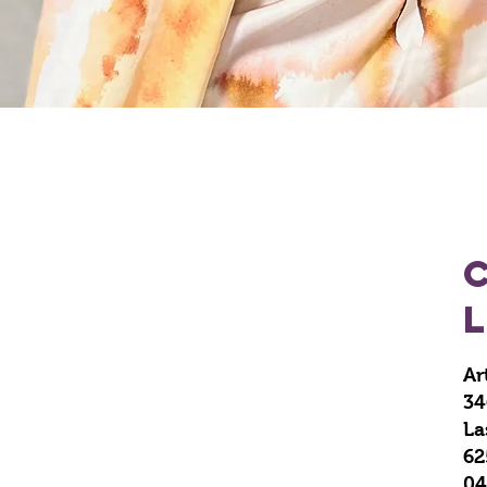
Ar
34
La
62
04