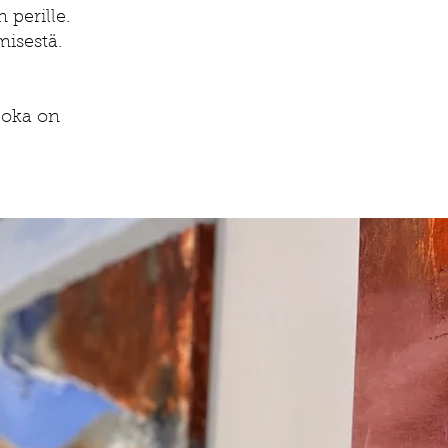
 perille.
misestä.
 joka on