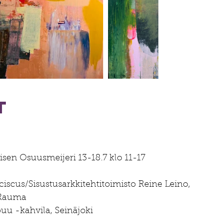
t
isen Osuusmeijeri 13-18.7 klo 11-17
ciscus/Sisustusarkkitehtitoimisto Reine Leino,
 Rauma
puu -kahvila, Seinäjoki