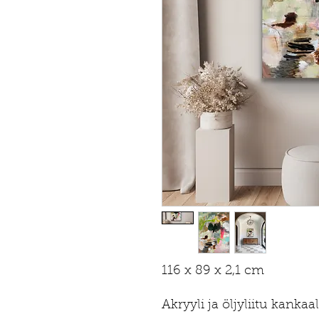
116 x 89 x 2,1 cm
Akryyli ja öljyliitu kankaa