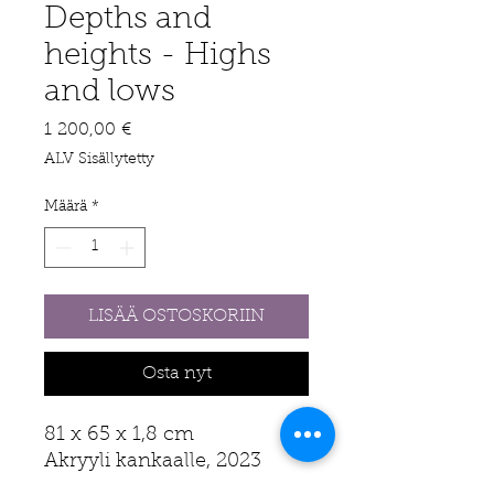
Depths and
heights - Highs
and lows
Hinta
1 200,00 €
ALV Sisällytetty
Määrä
*
LISÄÄ OSTOSKORIIN
Osta nyt
81 x 65 x 1,8 cm
Akryyli kankaalle, 2023