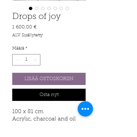
Drops of joy
Hinta
1 600,00 €
ALV Sisällytetty
Määrä
*
LISÄÄ OSTOSKORIIN
Osta nyt
100 x 81 cm
Acrylic, charcoal and oil
pastel on Canvas, 2026
’Drops of joy’ tells about a