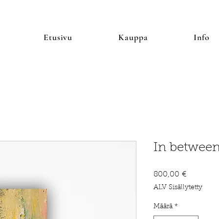
Etusivu
Kauppa
Info
In betwee
Hinta
800,00 €
ALV Sisällytetty
Määrä
*