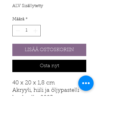
ALV Sisällytetty
Määrä
*
LISÄÄ OSTOSKORIIN
Osta nyt
40 x 20 x 1,8 cm
Akryyli, hiili ja öljypastelli
kankaalle, 2025
Tällä iloittelevalla
maalauksella saat taatusti
väriä ja persoonallisuutta
kotiisi.
Ripustusvalmis.