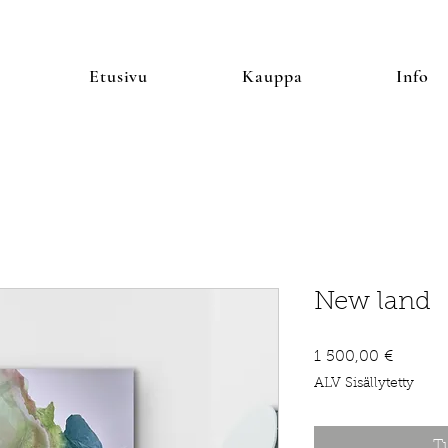
Etusivu
Kauppa
Info
New land
Hinta
1 500,00 €
ALV Sisällytetty
T