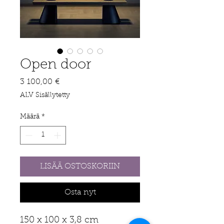
Open door
Hinta
3 100,00 €
ALV Sisällytetty
Määrä
*
LISÄÄ OSTOSKORIIN
Osta nyt
150 x 100 x 3,8 cm