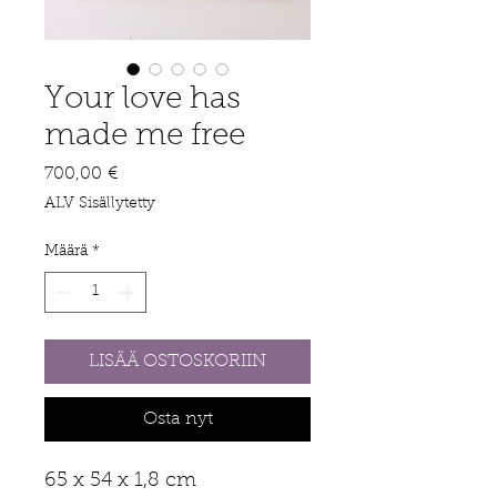
Your love has
made me free
Hinta
700,00 €
ALV Sisällytetty
Määrä
*
LISÄÄ OSTOSKORIIN
Osta nyt
65 x 54 x 1,8 cm