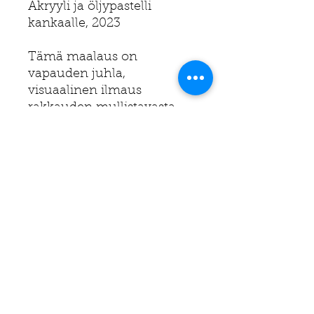
Akryyli ja öljypastelli
kankaalle, 2023
Tämä maalaus on
vapauden juhla,
visuaalinen ilmaus
rakkauden mullistavasta
voimasta. Se kertoo
matkasta rajoituksista
vapauteen, pelosta
luottamukseen. Rakkaus
kykenee murtamaan
muurit, vapauttamaan
menneisyyden taakoista ja
avaamaan oven uusille
mahdollisuuksille.
Ripustusvalmis.