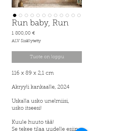
Run baby, Run
Hinta
1 800,00 €
ALV Sisällytetty
Tuote on loppu
116 x 89 x 2,1 cm
Akryyli kankaalle, 2024
Uskalla usko unelmiisi,
usko itseesi!
Kuule huuto tää!
Se tekee tilaa uudelle esiin