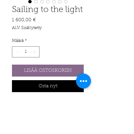
Sailing to the light
Hinta
1 600,00 €
ALV Sisällytetty
Määrä
*
LISÄÄ OSTOSKORIIN
Osta nyt
90 x 90 x 3,8 cm
Akryyli, hiili ja öljyliitu
kankaalle, 2025
Seilaan valoa kohti enkä
enää muusta välitä.