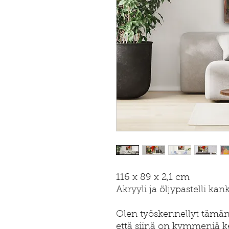
116 x 89 x 2,1 cm
Akryyli ja öljypastelli kan
Olen työskennellyt tämän 
että siinä on kymmeniä ke