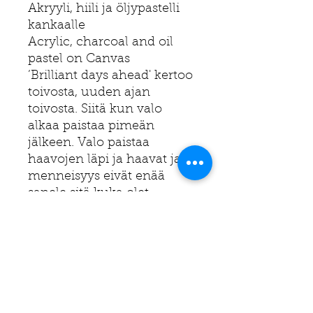
Akryyli, hiili ja öljypastelli
kankaalle
Acrylic, charcoal and oil
pastel on Canvas
’Brilliant days ahead' kertoo
toivosta, uuden ajan
toivosta. Siitä kun valo
alkaa paistaa pimeän
jälkeen. Valo paistaa
haavojen läpi ja haavat ja
menneisyys eivät enää
sanele sitä kuka olet.
Uskallat antaa sisäisen
valosi loistaa.
'Brilliant days ahead' is
about hope, the hope of a
new era. When the light
begins to shine after the
dark. The light shines