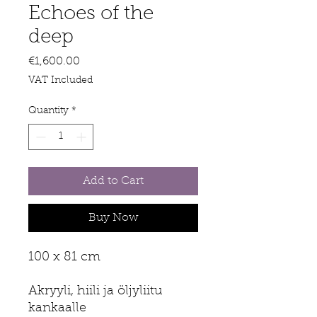
Echoes of the
deep
Price
€1,600.00
VAT Included
Quantity
*
Add to Cart
Buy Now
100 x 81 cm
Akryyli, hiili ja öljyliitu
kankaalle