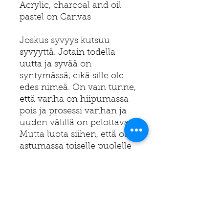
Acrylic, charcoal and oil
pastel on Canvas
Joskus syvyys kutsuu
syvyyttä. Jotain todella
uutta ja syvää on
syntymässä, eikä sille ole
edes nimeä. On vain tunne,
että vanha on hiipumassa
pois ja prosessi vanhan ja
uuden välillä on pelottava.
Mutta luota siihen, että olet
astumassa toiselle puolelle
ja uusi syntyy sisälläsi.
Sometimes deep calls to
deep. Something really new
and deep is birthing and
you don’t even have name
for that. You just know that