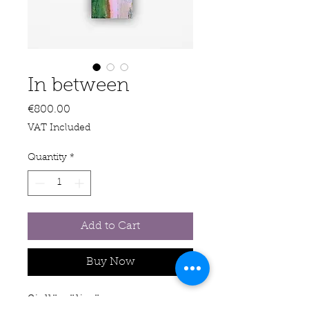
In between
Price
€800.00
VAT Included
Quantity
*
Add to Cart
Buy Now
Siellä välissä.